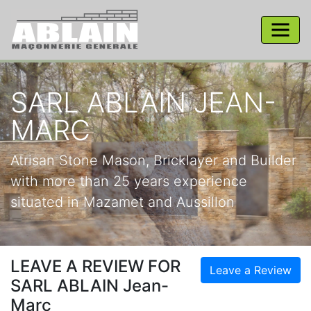
SARL ABLAIN JEAN-
MARC
Atrisan Stone Mason, Bricklayer and Builder
with more than 25 years experience
situated in Mazamet and Aussillon
LEAVE A REVIEW FOR
Leave a Review
SARL ABLAIN Jean-
Marc