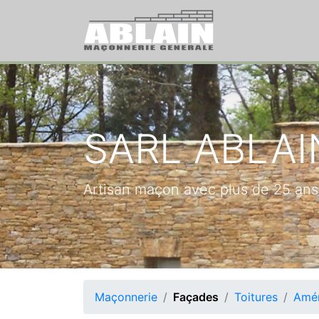
SARL ABLA
Artisan maçon avec plus de 25 ans 
Maçonnerie
Façades
Toitures
Amén