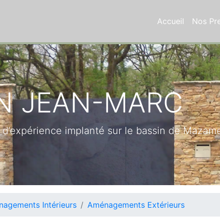
Accueil
Nos Pre
IN JEAN-MARC
d’expérience implanté sur le bassin de Mazamet
agements Intérieurs
Aménagements Extérieurs